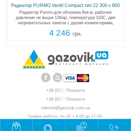
0
Радиатор PURMO Ventil Compact тип 22 300 x 800
й
Радиатор Purmo для обогрева 8кв.м, рабочее
давление не выше 13бар, температура 110C, две
н,
нагревательных панели с двумя конвекторами,
высота 300мм, межосевое расстояние 250мм, в
4 246
комплекте есть крепление, кран маевского, нижнее...
грн.
+38 (0
5
0)
Показати
+38 (0
6
7)
Показати
internet@gazovik.com.ua
График работы: пн-сб: с 8-00 до 17-00;
вс: выходной
© 2011 - 2026 "Газовик"